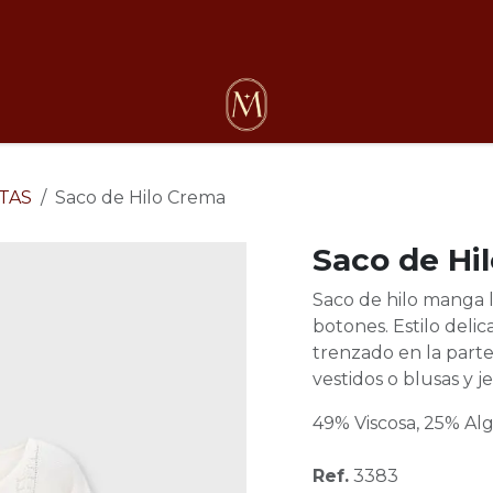
osotros
TAS
Saco de Hilo Crema
Saco de Hi
Saco de hilo manga l
botones. Estilo delic
trenzado en la parte
vestidos o blusas y j
49% Viscosa, 25% Alg
Ref.
3383