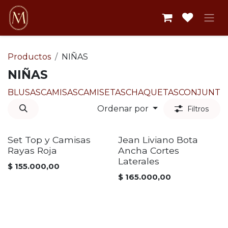
Ir al contenido
Productos
NIÑAS
NIÑAS
BLUSAS
CAMISAS
CAMISETAS
CHAQUETAS
CONJUNTO
Ordenar por
Filtros
Set Top y Camisas
Jean Liviano Bota
Rayas Roja
Ancha Cortes
Laterales
$
155.000,00
$
165.000,00