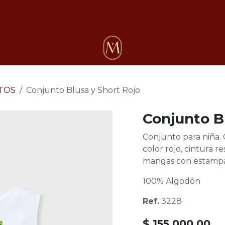
osotros
TOS
Conjunto Blusa y Short Rojo
Conjunto B
Conjunto para niña.
color rojo, cintura r
mangas con estampa
100% Algodón
Ref.
3228
$
155.000,00