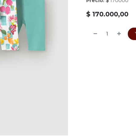
Precio: $
170000
$
170.000,00