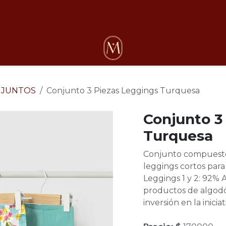
osotros
NJUNTOS
Conjunto 3 Piezas Leggings Turquesa
Conjunto 3
Turquesa
Conjunto compuesto 
leggings cortos para
Leggings 1 y 2: 92% A
productos de algodó
inversión en la inicia