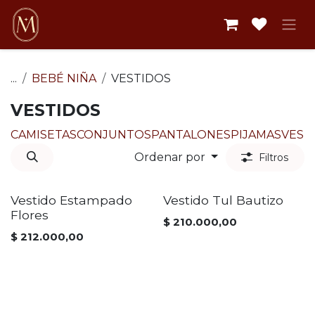
Ir al contenido
...
BEBÉ NIÑA
VESTIDOS
VESTIDOS
CAMISETAS
CONJUNTOS
PANTALONES
PIJAMAS
VEST
Ordenar por
Filtros
Vestido Estampado
Vestido Tul Bautizo
Flores
$
210.000,00
$
212.000,00