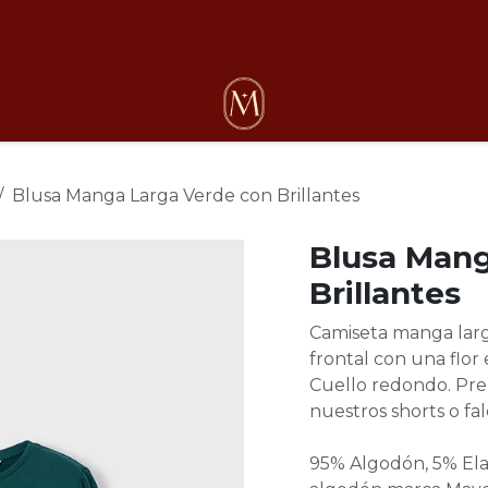
osotros
Blusa Manga Larga Verde con Brillantes
Blusa Mang
Brillantes
Camiseta manga larg
frontal con una flor 
Cuello redondo. Pre
nuestros shorts o fa
95% Algodón, 5% Elas