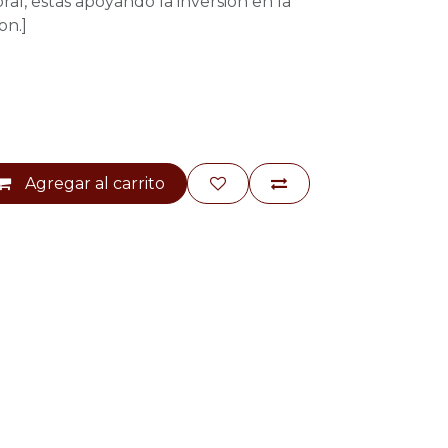
l, estás apoyando la inversión en la
on.]
Agregar al carrito