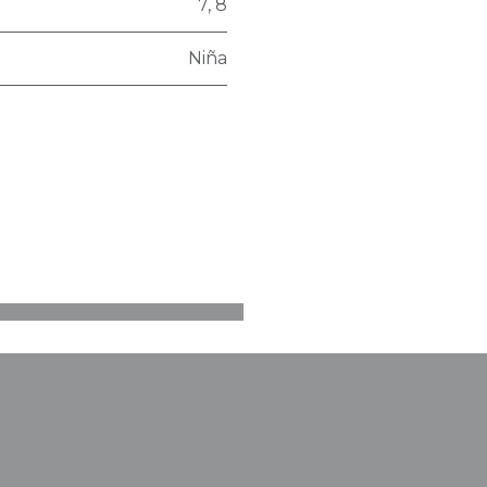
7
,
8
Niña