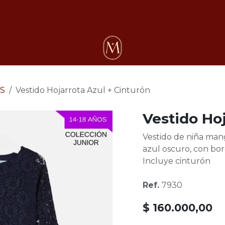
osotros
S
Vestido Hojarrota Azul + Cinturón
Vestido Hoj
Vestido de niña mang
azul oscuro, con bor
Incluye cinturón
Ref.
7930
$
160.000,00