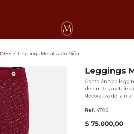
osotros
ONES
Leggings Metalizado Niña
Leggings M
Pantalón tipo leggin
de puntos metalizado
decorativa de la mar
Ref.
4706
$
75.000,00