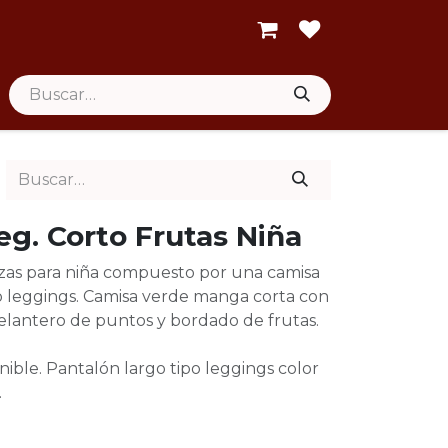
eg. Corto Frutas Niña
zas para niña compuesto por una camisa
po leggings. Camisa verde manga corta con
lantero de puntos y bordado de frutas.
ble. Pantalón largo tipo leggings color
.