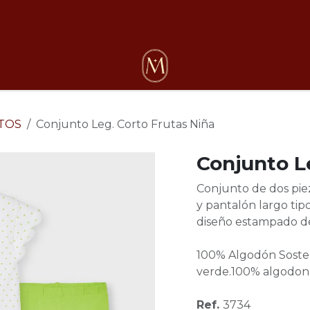
osotros
TOS
Conjunto Leg. Corto Frutas Niña
Conjunto L
Conjunto de dos pie
y pantalón largo ti
diseño estampado de
100% Algodón Sosteni
verde.100% algodon
Ref.
3734