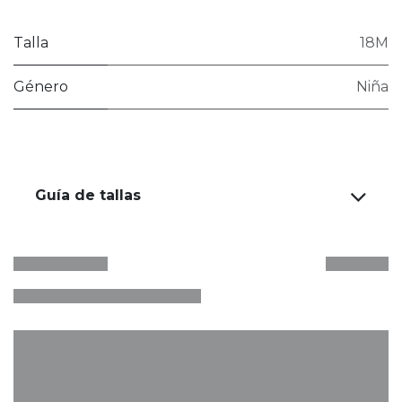
Talla
18M
Género
Niña
Guía de tallas