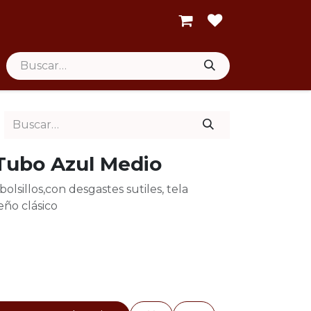
Tubo Azul Medio
lsillos,con desgastes sutiles, tela
eño clásico