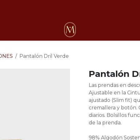
osotros
ONES
Pantalón Dril Verde
Pantalón Dr
Las prendas en desc
Ajustable en la Cint
ajustado (Slim fit) q
cremallera y botón.
diarios. Bolsillos fu
de la prenda.
98% Algodón Sosteni