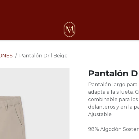
osotros
ONES
Pantalón Dril Beige
Pantalón Dr
Pantalón largo para 
adapta a la silueta.
combinable para los l
delanteros y en la pa
Ajustable.
98% Algodón Sosteni