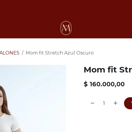
osotros
ALONES
Mom fit Stretch Azul Oscuro
Mom fit St
$
160.000,00