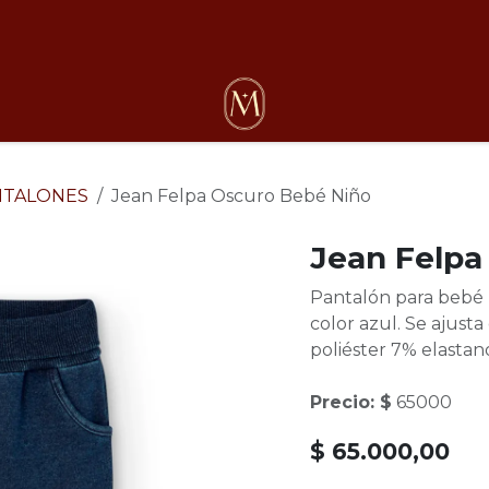
osotros
NTALONES
Jean Felpa Oscuro Bebé Niño
Jean Felpa
Pantalón para bebé n
color azul. Se ajust
poliéster 7% elastan
Precio: $
65000
$
65.000,00