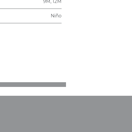
9M
,
12M
Niño