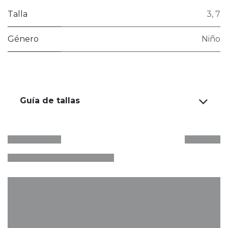
Talla
3
,
7
Género
Niño
Guía de tallas