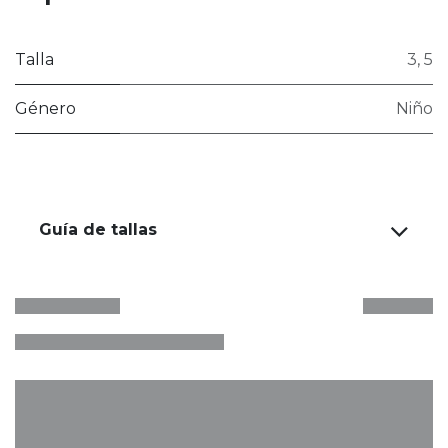
Talla
3
,
5
Género
Niño
Guía de tallas