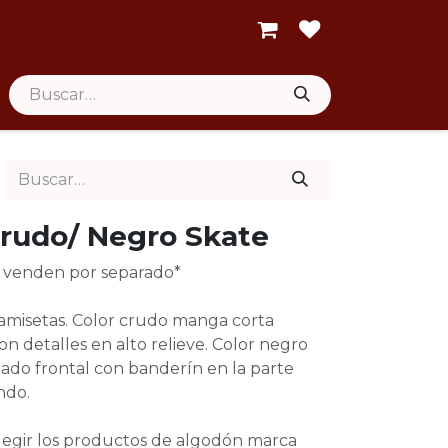
rudo/ Negro Skate
se venden por separado*
camisetas. Color crudo manga corta
n detalles en alto relieve. Color negro
do frontal con banderín en la parte
ondo.
elegir los productos de algodón marca