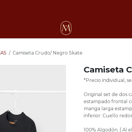
osotros
TAS
Camiseta Crudo/ Negro Skate
Camiseta C
*Precio individual, 
Original set de dos 
estampado frontal co
manga larga estampa
inferior. Cuello red
100% Algodón. [ Al 