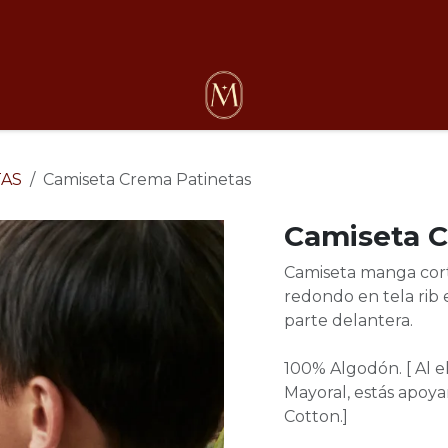
osotros
TAS
Camiseta Crema Patinetas
Camiseta C
Camiseta manga cort
redondo en tela rib
parte delantera.
100% Algodón. [ Al 
Mayoral, estás apoyan
Cotton.]