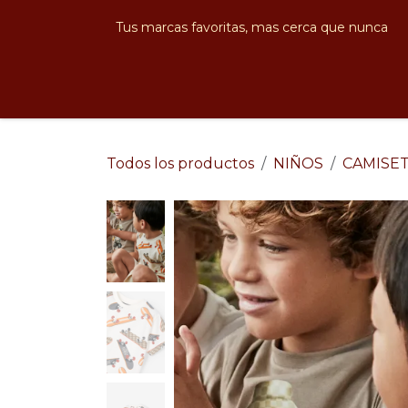
Ir al contenido
Tus marcas favoritas, mas cerca que nunca
Hombre
Mujer
Niños
Bebés
N
Todos los productos
NIÑOS
CAMISE