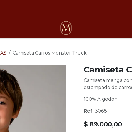
osotros
TAS
Camiseta Carros Monster Truck
Camiseta C
Camiseta manga cort
estampado de carro
100% Algodón
Ref.
3068
$
89.000,00