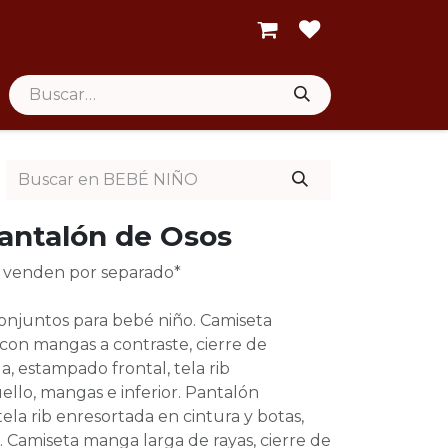
antalón de Osos
se venden por separado*
conjuntos para bebé niño. Camiseta
con mangas a contraste, cierre de
a, estampado frontal, tela rib
ello, mangas e inferior. Pantalón
ela rib enresortada en cintura y botas,
o. Camiseta manga larga de rayas, cierre de