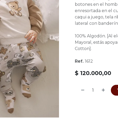
botones en el hombro
enresortada en el cu
caqui a juego, tela r
lateral con banderí
100% Algodón. [Al e
Mayoral, estás apoyan
Cotton].
Ref.
1612
$
120.000,00