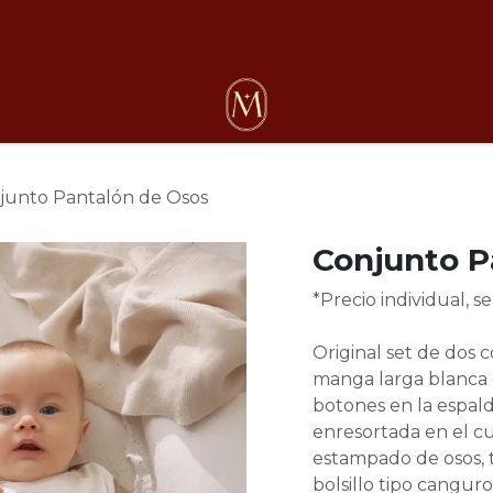
osotros
junto Pantalón de Osos
Conjunto P
*Precio individual, 
Original set de dos 
manga larga blanca 
botones en la espald
enresortada en el cu
estampado de osos, t
bolsillo tipo cangur