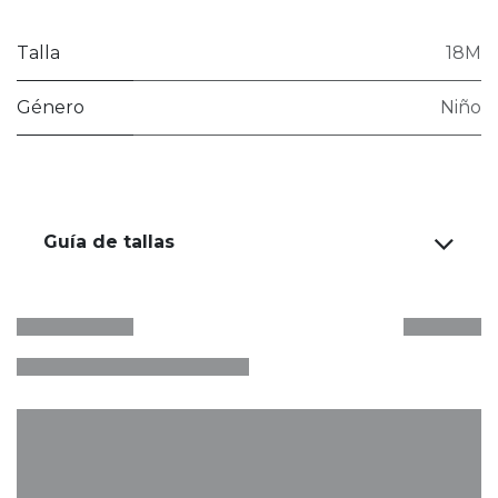
Talla
18M
Género
Niño
Guía de tallas