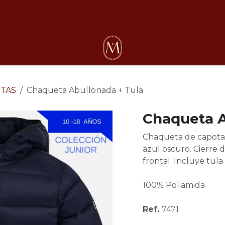
osotros
TAS
Chaqueta Abullonada + Tula
Chaqueta A
Chaqueta de capota a
azul oscuro. Cierre d
frontal. Incluye tula
100% Poliamida
Ref.
7471