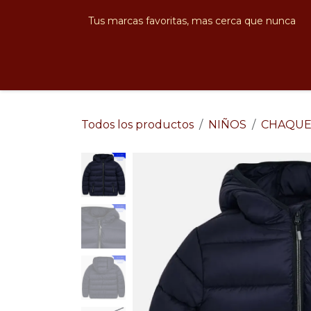
Ir al contenido
Tus marcas favoritas, mas cerca que nunca
Hombre
Mujer
Niños
Bebés
N
Todos los productos
NIÑOS
CHAQUE