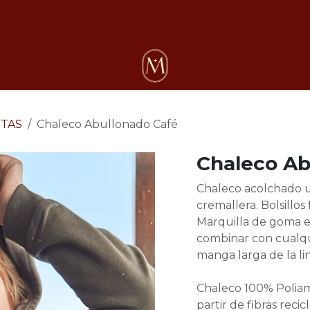
osotros
TAS
Chaleco Abullonado Café
Chaleco Ab
Chaleco acolchado ul
cremallera. Bolsillos
Marquilla de goma en
combinar con cualqu
manga larga de la li
Chaleco 100% Poliami
partir de fibras recic