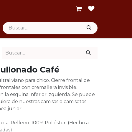
ullonado Café
traliviano para chico. Cierre frontal de
 frontales con cremallera invisible.
 la esquina inferior izquierda. Se puede
iera de nuestras camisas o camisetas
nea junior.
da. Relleno: 100% Poliéster. (Hecho a
ladas)