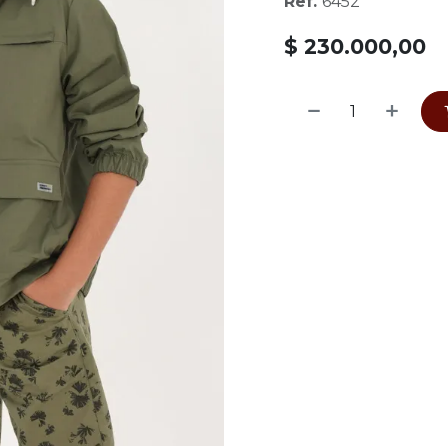
Ref.
6452
$
230.000,00