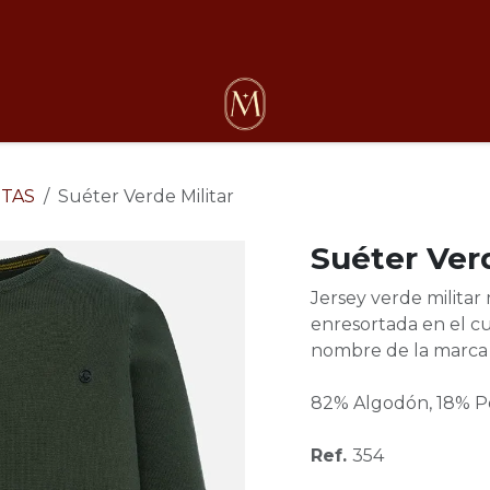
osotros
TAS
Suéter Verde Militar
Suéter Verd
Jersey verde militar 
enresortada en el cu
nombre de la marca 
82% Algodón, 18% P
Ref.
354