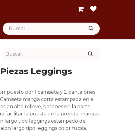
 Piezas Leggings
mpuesto por 1 camiseta y 2 pantalones
s. Camiseta manga corta estampada en el
es en alto relieve, botones en la parte
ra facilitar la puesta de la prenda, mangas
ón largo tipo leggings estampado de
talón largo tipo leggings color fucsia.