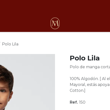
osotros
Polo Lila
Polo Lila
Polo de manga corta 
100% Algodón. [ Al 
Mayoral, estás apoyan
Cotton.]
Ref.
150