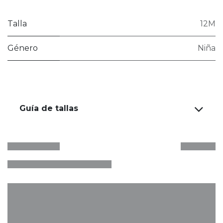
Talla
12M
Género
Niña
Guía de tallas