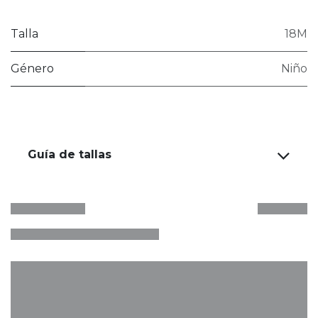
Talla
18M
Género
Niño
Guía de tallas